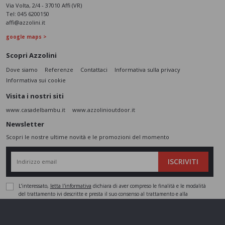
Via Volta, 2/4 - 37010 Affi (VR)
Tel:
045 6200150
affi@azzolini.it
google maps >
Scopri Azzolini
Dove siamo
Referenze
Contattaci
Informativa sulla privacy
Informativa sui cookie
Visita i nostri siti
www.casadelbambu.it
www.azzolinioutdoor.it
Newsletter
Scopri le nostre ultime novità e le promozioni del momento
ISCRIVITI
L’interessato,
letta l'informativa
dichiara di aver compreso le finalità e le modalità
del trattamento ivi descritte e presta il suo consenso al trattamento e alla
comunicazione dei dati personali per i fini di marketing
Seguici sui social