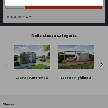
AGGIUNGI AL PREVENTIVO
Richiedi informazioni
Nella stessa categoria
Casetta Panorama®
Casetta Highline ®
T
Showroom