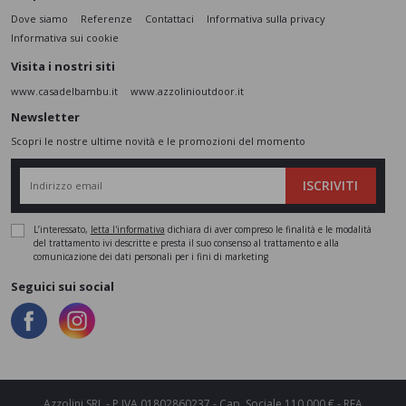
Dove siamo
Referenze
Contattaci
Informativa sulla privacy
Informativa sui cookie
Visita i nostri siti
www.casadelbambu.it
www.azzolinioutdoor.it
Newsletter
Scopri le nostre ultime novità e le promozioni del momento
ISCRIVITI
L’interessato,
letta l'informativa
dichiara di aver compreso le finalità e le modalità
del trattamento ivi descritte e presta il suo consenso al trattamento e alla
comunicazione dei dati personali per i fini di marketing
Seguici sui social
Azzolini SRL - P.IVA 01802860237 - Cap. Sociale 110.000 € - REA