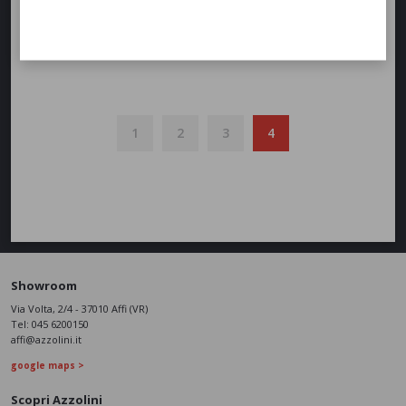
Lettino Nova
1
2
3
4
Showroom
Via Volta, 2/4 - 37010 Affi (VR)
Tel:
045 6200150
affi@azzolini.it
google maps >
Scopri Azzolini