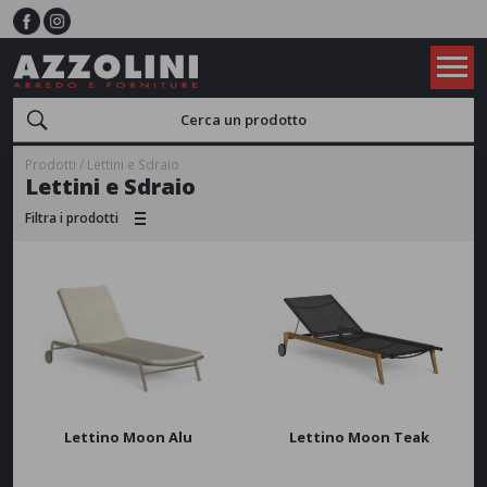
Prodotti
Lettini e Sdraio
Lettini e Sdraio
Filtra i prodotti
Tipologia
Con braccioli
Con tettuccio
Con ruote
APPLICA
Materiale
Alluminio
Fibra sintetica
Legno
Lettino Moon Alu
Lettino Moon Teak
Materiale plastico
Acciaio - Ferro