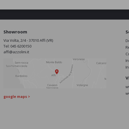
Showroom
S
Via Volta, 2/4 - 37010 Affi (VR)
D
Tel:
045 6200150
R
affi@azzolini.it
C
I
I
V
w
w
google maps >