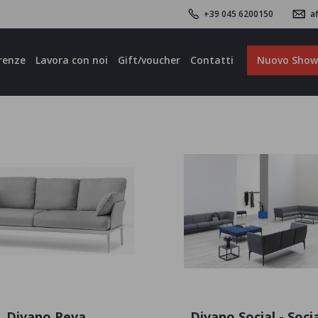
+39 045 6200150
af
renze
Lavora con noi
Gift/voucher
Contatti
Nuovo Sho
Divano Reva
Divano Social - Socia