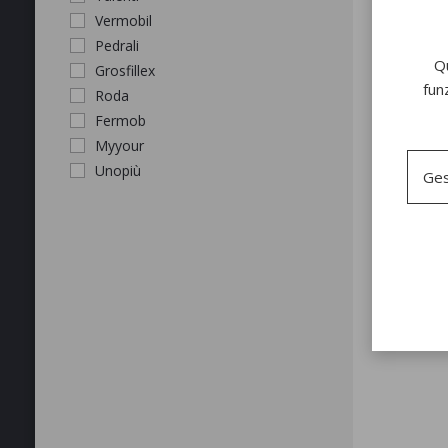
Vermobil
Pedrali
Qu
Grosfillex
fun
Roda
Fermob
Myyour
Unopiù
Ges
APPLICA