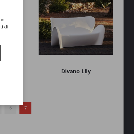
suo
i di
S
Divano Lily
6
7