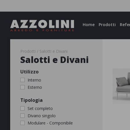
Facebook
Instagram
Home
Prodotti
Refe
Prodotti
Salotti e Divani
Salotti e Divani
Utilizzo
Interno
Esterno
APPLICA
Tipologia
Set completo
Divano singolo
Modulare - Componibile