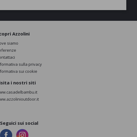
copri Azzolini
ove siamo
eferenze
ontattaci
nformativa sulla privacy
nformativa sui cookie
isita i nostri siti
ww.casadelbambu.it
ww.azzolinioutdoor.it
Seguici sui social