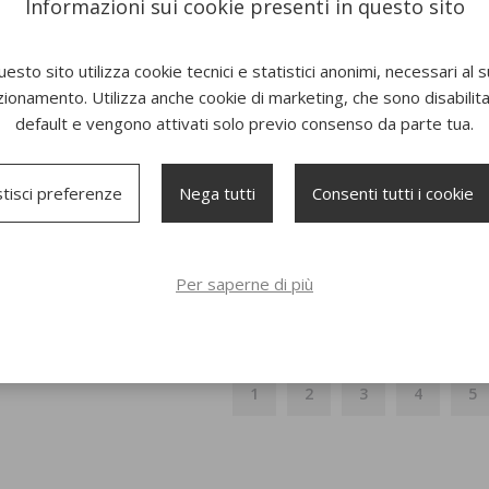
Informazioni sui cookie presenti in questo sito
esto sito utilizza cookie tecnici e statistici anonimi, necessari al 
zionamento. Utilizza anche cookie di marketing, che sono disabilitat
default e vengono attivati solo previo consenso da parte tua.
tisci preferenze
Nega tutti
Consenti tutti i cookie
Divano Nova
Salotto Nova 
Per saperne di più
1
2
3
4
5