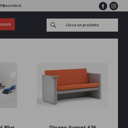
fi@azzolini.it
wroom
l Plus
Divano Sunset 626