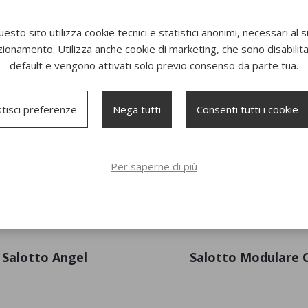
tto Bond Modulare
Divano Dolcevita
esto sito utilizza cookie tecnici e statistici anonimi, necessari al 
zionamento. Utilizza anche cookie di marketing, che sono disabilitat
default e vengono attivati solo previo consenso da parte tua.
tisci preferenze
Nega tutti
Consenti tutti i cookie
Per saperne di più
Salotto Angel
Salotto Modulare 