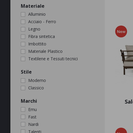
APPLICA
Materiale
Alluminio
Acciaio - Ferro
Legno
New
Fibra sintetica
Imbottito
Materiale Plastico
Textilene e Tessuti tecnici
APPLICA
Stile
Moderno
Classico
APPLICA
Marchi
Sal
Emu
Fast
Nardi
Talenti