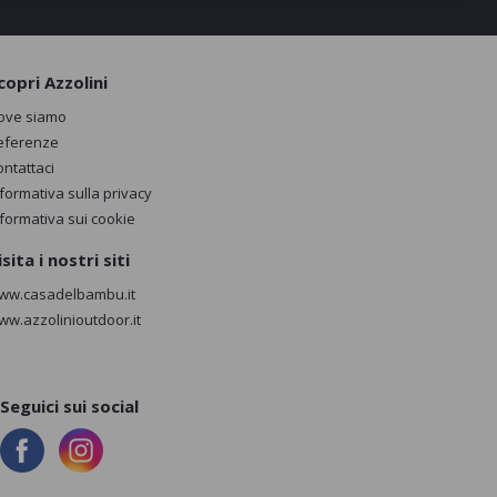
copri Azzolini
ove siamo
eferenze
ontattaci
nformativa sulla privacy
nformativa sui cookie
isita i nostri siti
ww.casadelbambu.it
ww.azzolinioutdoor.it
Seguici sui social