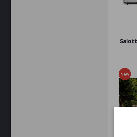
Salot
New