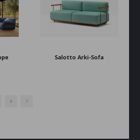
ope
Salotto Arki-Sofa
6
7