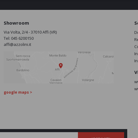
Showroom
S
Via Volta, 2/4 - 37010 Affi (VR)
D
Tel:
045 6200150
R
affi@azzolini.it
C
I
I
V
w
w
google maps >