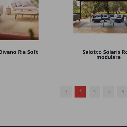
Divano Ria Soft
Salotto Solaris R
modulare
1
2
3
4
5