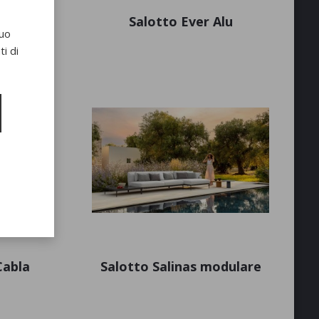
 Alu
Salotto Ever Alu
suo
i di
Cabla
Salotto Salinas modulare