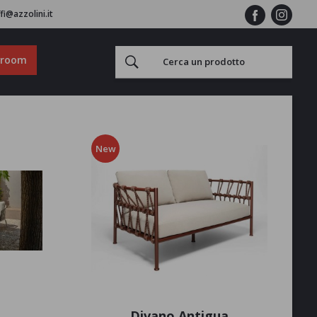
fi@azzolini.it
wroom
New
Divano Antigua