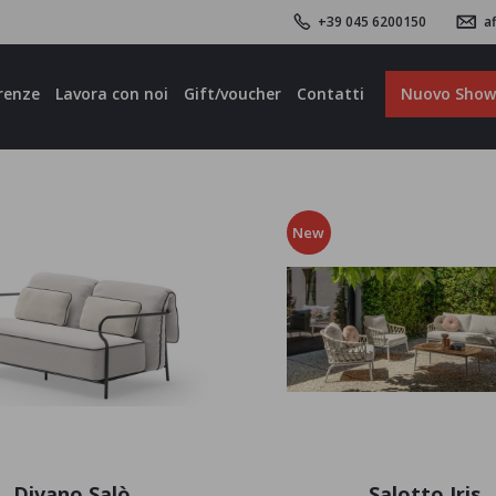
+39 045 6200150
af
renze
Lavora con noi
Gift/voucher
Contatti
Nuovo Sho
New
Divano Salò
Salotto Iris