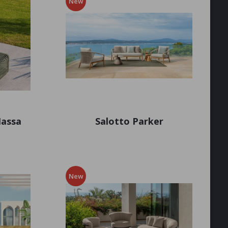
New
Nassa
Salotto Parker
New