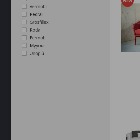
New
Vermobil
Pedrali
Grosfillex
Roda
Fermob
Myyour
Unopiù
APPLICA