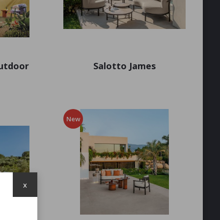
utdoor
Salotto James
New
x