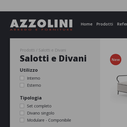
Facebook
Instagram
Home
Prodotti
Refe
Prodotti
Salotti e Divani
Salotti e Divani
New
Utilizzo
Interno
Esterno
APPLICA
Tipologia
Set completo
Divano singolo
Modulare - Componibile