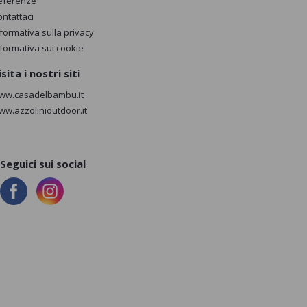
eferenze
ontattaci
nformativa sulla privacy
nformativa sui cookie
isita i nostri siti
ww.casadelbambu.it
ww.azzolinioutdoor.it
Seguici sui social