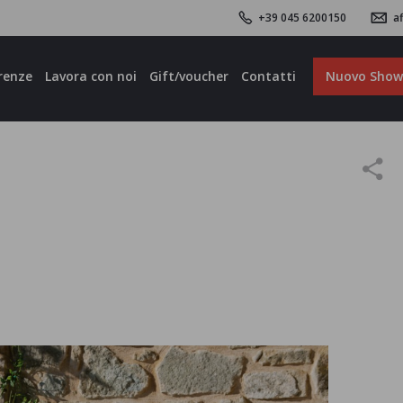
+39 045 6200150
af
renze
Lavora con noi
Gift/voucher
Contatti
Nuovo Sho