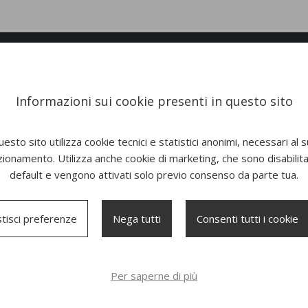
Informazioni sui cookie presenti in questo sito
esto sito utilizza cookie tecnici e statistici anonimi, necessari al 
zionamento. Utilizza anche cookie di marketing, che sono disabilitat
default e vengono attivati solo previo consenso da parte tua.
tisci preferenze
Nega tutti
Consenti tutti i cookie
Tavolo Springtime
Sedia Step Pieghevole
pieghevole
Per saperne di più