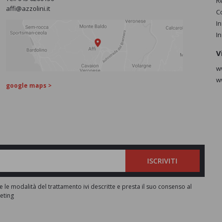
R
affi@azzolini.it
C
I
I
V
w
w
google maps >
ISCRIVITI
e le modalità del trattamento ivi descritte e presta il suo consenso al
keting