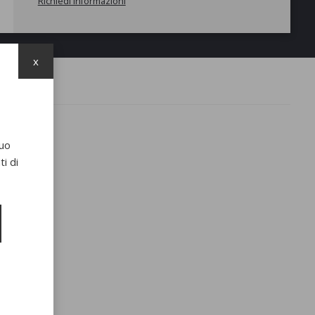
Richiedi informazioni
x
suo
i di