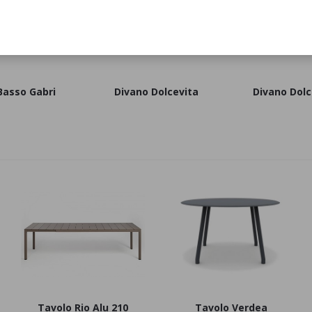
Basso Gabri
Divano Dolcevita
Divano Dolc
Tavolo Rio Alu 210
Tavolo Verdea