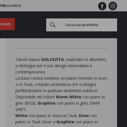
fi@azzolini.it
wroom
Tavolo basso
DOLCEVITA
,
realizzato in alluminio,
si distingue per il suo design minimalista e
contemporaneo.
La base conica sostiene un piano rotondo in G
res
o in Teak
, creando un’estetica che si integra
perfettamente in qualsiasi ambiente outdoor.
Disponibile nel colore
Warm White
con piano in
gres
BEIGE
,
Graphite
con piano in gres
DARK
GREY,
White
con piano in
Natural Teak,
Dove
con
piano
in Teak Silver e
Graphite
con piano in