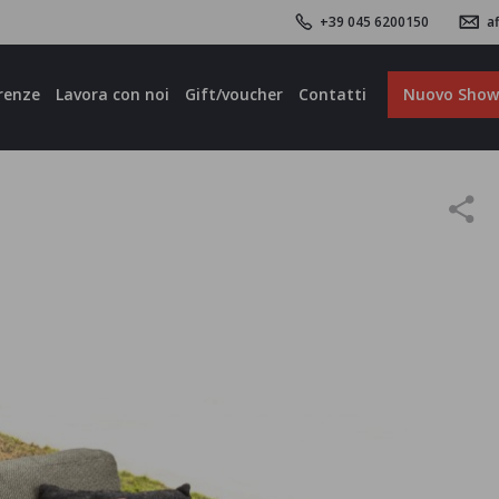
+39 045 6200150
af
renze
Lavora con noi
Gift/voucher
Contatti
Nuovo Sho