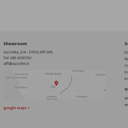
Showroom
S
Via Volta, 2/4 - 37010 Affi (VR)
D
Tel:
045 6200150
R
affi@azzolini.it
C
I
I
V
w
w
google maps >