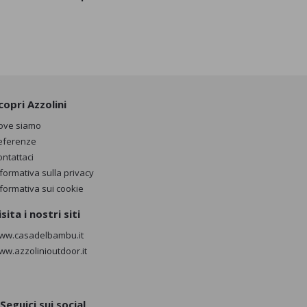
copri Azzolini
ove siamo
eferenze
ontattaci
nformativa sulla privacy
nformativa sui cookie
isita i nostri siti
ww.casadelbambu.it
ww.azzolinioutdoor.it
Seguici sui social