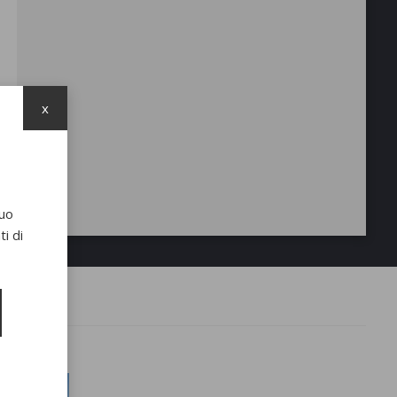
x
suo
i di