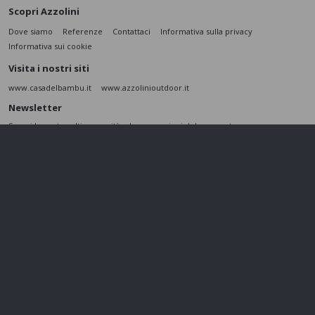
Scopri Azzolini
Dove siamo
Referenze
Contattaci
Informativa sulla privacy
Informativa sui cookie
Visita i nostri siti
www.casadelbambu.it
www.azzolinioutdoor.it
Newsletter
Scopri le nostre ultime novità e le promozioni del momento
ISCRIVITI
L’interessato,
letta l'informativa
dichiara di aver compreso le finalità e le modalità
del trattamento ivi descritte e presta il suo consenso al trattamento e alla
comunicazione dei dati personali per i fini di marketing
Seguici sui social