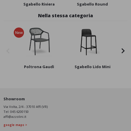
Sgabello Riviera
Sgabello Round
Nella stessa categoria
New
Poltrona Gaudì
Sgabello Lido Mini
Po
Showroom
Via Volta, 2/4 - 37010 Affi (VR)
Tel:
045 6200150
affi@azzolini.it
google maps >