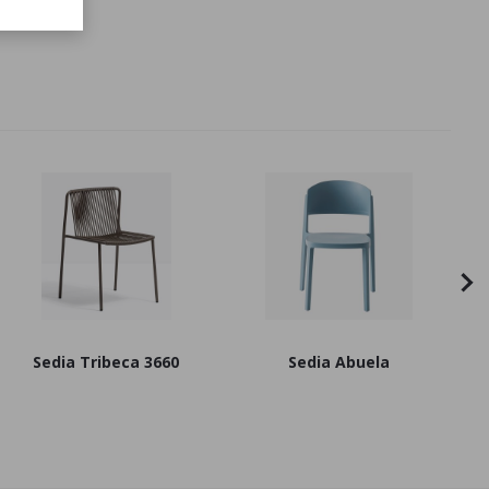
-Trouvè
Sedia Tribeca 3660
Sedia Abuela
P