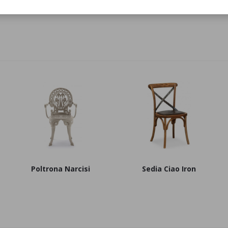
basso Breez
Poltrona Re-Trouvè alta
Sedia Re
Poltrona Narcisi
Sedia Ciao Iron