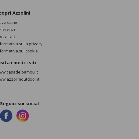
copri Azzolini
ove siamo
eferenze
ontattaci
nformativa sulla privacy
nformativa sui cookie
isita i nostri siti
ww.casadelbambu.it
ww.azzolinioutdoor.it
Seguici sui social