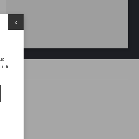
x
suo
i di