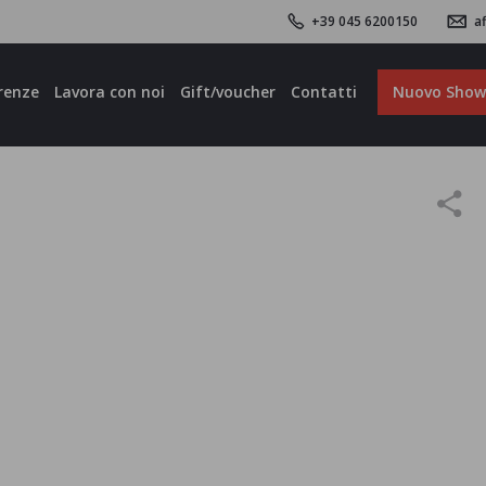
+39 045 6200150
af
renze
Lavora con noi
Gift/voucher
Contatti
Nuovo Sho