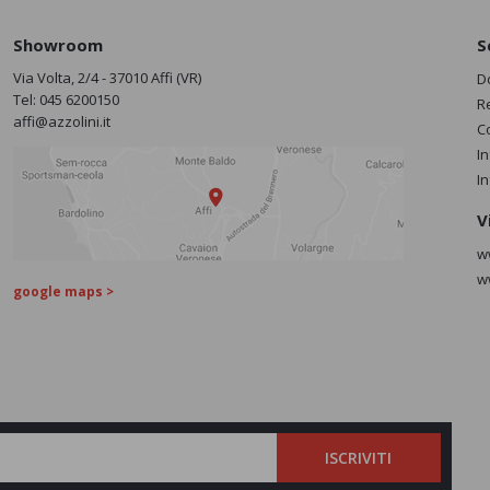
Showroom
S
Via Volta, 2/4 - 37010 Affi (VR)
D
Tel:
045 6200150
R
affi@azzolini.it
C
I
I
V
w
w
google maps >
ISCRIVITI