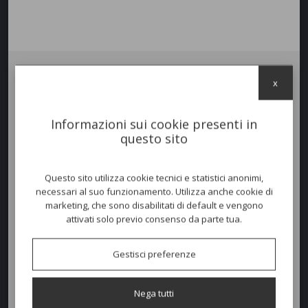
x
Pouf DAISY ROPE.
Struttura in acciaio
INOX
verniciato completa di corda e cuscino per
uso esterno.
Abbinalo alla collezione Desiree
, oppure completa la
Informazioni sui cookie presenti in
poltrona Lounge Maxi Desiree Rope e regalati il comfort che cercavi.
questo sito
Scegli il colore della struttura, delle corde e del cuscino a tuo
piacimento.
Questo sito utilizza cookie tecnici e statistici anonimi,
necessari al suo funzionamento. Utilizza anche cookie di
Colori disponibili
marketing, che sono disabilitati di default e vengono
attivati solo previo consenso da parte tua.
Dimensioni e peso
Gestisci preferenze
Altezza:
45cm
Nega tutti
Diametro:
90cm