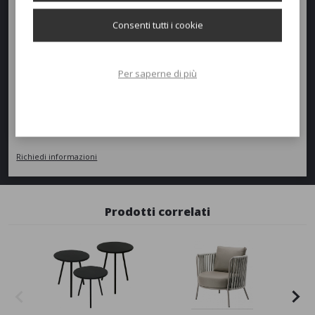
Consenti tutti i cookie
Peso:
16kg
Per saperne di più
Richiedi un preventivo
Quantità
AGGIUNGI AL PREVENTIVO
Richiedi informazioni
Prodotti correlati