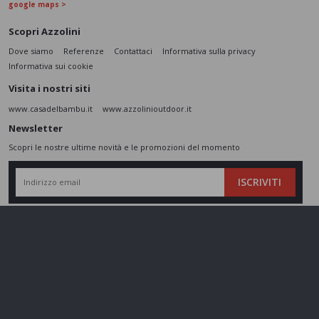
google maps >
Scopri Azzolini
Dove siamo
Referenze
Contattaci
Informativa sulla privacy
Informativa sui cookie
Visita i nostri siti
www.casadelbambu.it
www.azzolinioutdoor.it
Newsletter
Scopri le nostre ultime novità e le promozioni del momento
ISCRIVITI
L’interessato,
letta l'informativa
dichiara di aver compreso le finalità e le modalità
del trattamento ivi descritte e presta il suo consenso al trattamento e alla
comunicazione dei dati personali per i fini di marketing
Seguici sui social