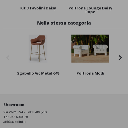
Kit 3 Tavolini Daisy
Poltrona Lounge Daisy
Polt
Rope
Nella stessa categoria
Sgabello Vic Metal 648
Poltrona Modì
Showroom
Via Volta, 2/4 - 37010 Affi (VR)
Tel:
045 6200150
affi@azzolini.it