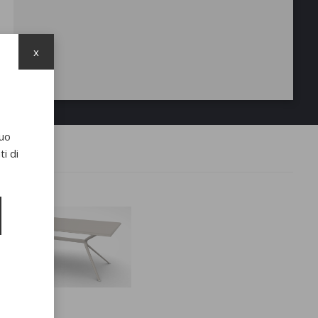
x
suo
i di