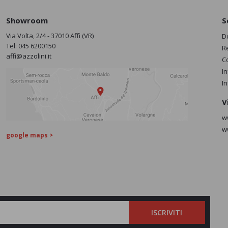
Showroom
S
Via Volta, 2/4 - 37010 Affi (VR)
D
Tel:
045 6200150
R
affi@azzolini.it
C
I
I
V
w
w
google maps >
ISCRIVITI