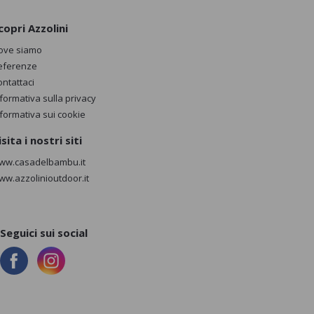
copri Azzolini
ove siamo
eferenze
ontattaci
nformativa sulla privacy
nformativa sui cookie
isita i nostri siti
ww.casadelbambu.it
ww.azzolinioutdoor.it
Seguici sui social