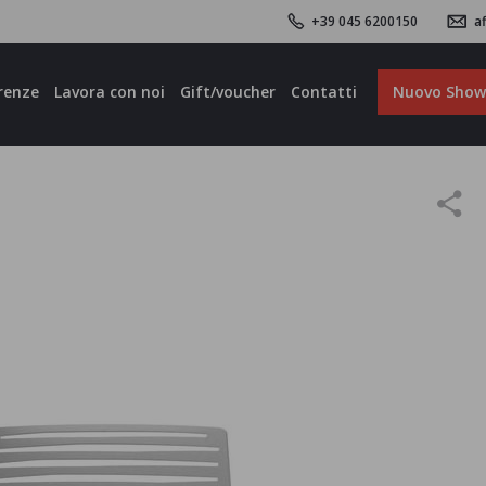
+39 045 6200150
af
renze
Lavora con noi
Gift/voucher
Contatti
Nuovo Sho