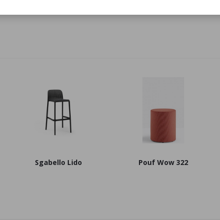
Basamento Zebra
Sedia Zebra
Sgabello Lido
Pouf Wow 322