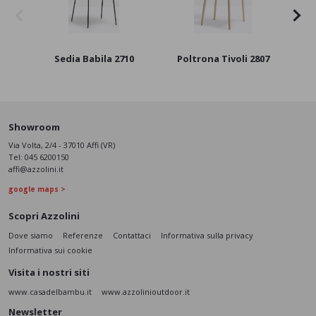
Sedia Babila 2710
Poltrona Tivoli 2807
Sg
Showroom
Via Volta, 2/4 - 37010 Affi (VR)
Tel:
045 6200150
affi@azzolini.it
google maps >
Scopri Azzolini
Dove siamo
Referenze
Contattaci
Informativa sulla privacy
Informativa sui cookie
Visita i nostri siti
www.casadelbambu.it
www.azzolinioutdoor.it
Newsletter