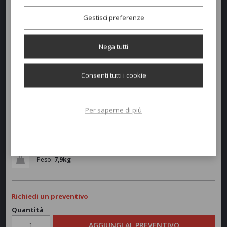
Gestisci preferenze
Nega tutti
Consenti tutti i cookie
Dimensioni e peso
Larghezza:
59cm
Per saperne di più
Profondità:
52cm
Altezza:
78-48cm
Peso:
7,9kg
Richiedi un preventivo
Quantità
AGGIUNGI AL PREVENTIVO