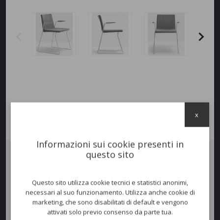
x
Informazioni sui cookie presenti in
questo sito
Poltrona
OSAKA METAL SOFT
, con scocca in multistrato di frassino
imbottito in
tessuto
o
pelle
e telaio a slitta in tondino d'acciaio
Questo sito utilizza cookie tecnici e statistici anonimi,
verniciato, effetto cromato, ottone anticato e laccato oro. Braccioli in
necessari al suo funzionamento. Utilizza anche cookie di
frassino.
marketing, che sono disabilitati di default e vengono
attivati solo previo consenso da parte tua.