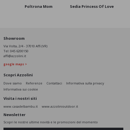
Poltrona Mom
Sedia Princess Of Love
Pol
Showroom
Via Volta, 2/4 - 37010 Affi (VR)
Tel:
045 6200150
affi@azzolini.it
google maps >
Scopri Azzolini
Dove siamo
Referenze
Contattaci
Informativa sulla privacy
Informativa sui cookie
Visita i nostri siti
www.casadelbambu.it
www.azzolinioutdoor.it
Newsletter
Scopri le nostre ultime novità e le promozioni del momento