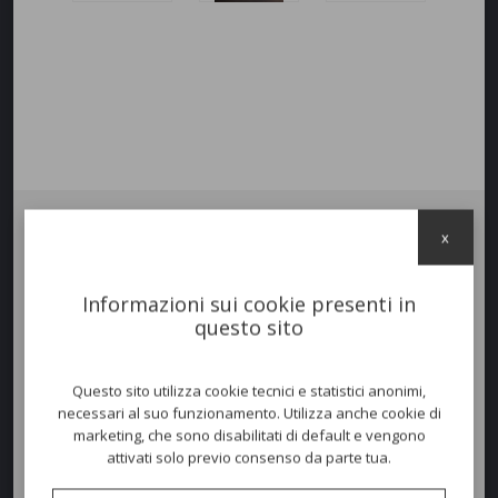
x
Poltrona Lounge CAFÉ,
una linea di sedute in acciaio dal gusto
contemporaneo e con richiami classici.‎
asce solida e durevole per garantire un utilizzo di lungo termine.‎
Informazioni sui cookie presenti in
La collezione esprime tutta la sua trasversalità nelle versioni sedia,
questo sito
poltrona, sgabello e divano.‎
La palette di colori molto ampia la rende ideale sia per spazi esterni
che interni, in contesti contract e residenziali.‎ L’eleganza e la pulizia
Questo sito utilizza cookie tecnici e statistici anonimi,
delle linee la rendono facilmente abbinabile ad un’ampia gamma di
necessari al suo funzionamento. Utilizza anche cookie di
tavoli delle diverse collezioni EMU.‎
marketing, che sono disabilitati di default e vengono
attivati solo previo consenso da parte tua.
Colori disponibili