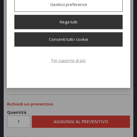
Gestisci preferenze
Nega tutti
Dimensioni e peso
Consenti tutti i cookie
Larghezza:
72cm
Profondità:
68,5cm
Per saperne di più
Altezza:
75/40cm
Peso:
17,6kg
Richiedi un preventivo
Quantità
AGGIUNGI AL PREVENTIVO