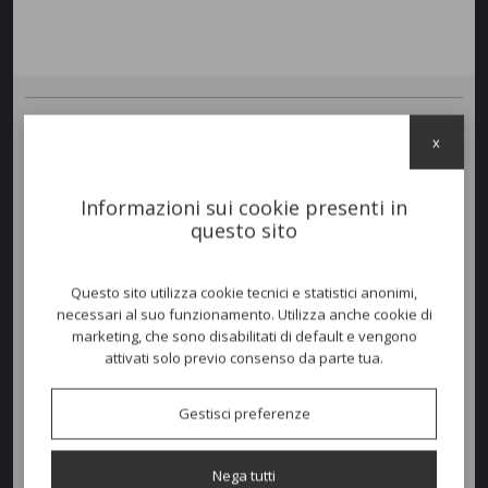
Poltrona Living FRAME Girevole.
x
Struttura in alluminio verniciato a polvere per esterno nei colori
bianco
(A12),
grafite
(A14) e
tortora
(A13).
Schienali rivestiti da un intreccio di corde imbottite colore
grigio
(R30)
Informazioni sui cookie presenti in
e
beige
(R55).
questo sito
Cuscineria seduta e schienale in tessuto studiato per l'outdoor
sfoderabile e lavabile per esterno con imbottitura quick dry foam nei
colori
Dark Grey (C95), Silver (C96W), Warm White (C53).
Questo sito utilizza cookie tecnici e statistici anonimi,
necessari al suo funzionamento. Utilizza anche cookie di
La
base girevole
introduce una piacevole sensazione di movimento,
trasformando ogni gesto in un’esperienza di comfort naturale.
marketing, che sono disabilitati di default e vengono
attivati solo previo consenso da parte tua.
Dimensioni e peso
Gestisci preferenze
Larghezza:
76cm
Nega tutti