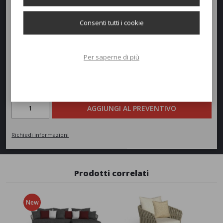
Profondità:
72cm
Altezza:
65cm
Consenti tutti i cookie
Peso:
20kg
Per saperne di più
Richiedi un preventivo
Quantità
AGGIUNGI AL PREVENTIVO
Richiedi informazioni
Prodotti correlati
New