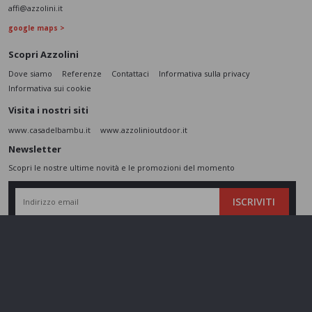
affi@azzolini.it
google maps >
Scopri Azzolini
Dove siamo
Referenze
Contattaci
Informativa sulla privacy
Informativa sui cookie
Visita i nostri siti
www.casadelbambu.it
www.azzolinioutdoor.it
Newsletter
Scopri le nostre ultime novità e le promozioni del momento
ISCRIVITI
L’interessato,
letta l'informativa
dichiara di aver compreso le finalità e le modalità
del trattamento ivi descritte e presta il suo consenso al trattamento e alla
comunicazione dei dati personali per i fini di marketing
Seguici sui social