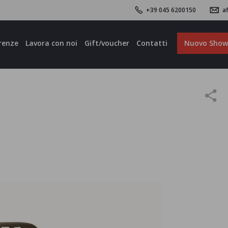
+39 045 6200150
af
renze
Lavora con noi
Gift/voucher
Contatti
Nuovo Sho