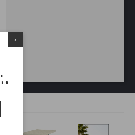
x
suo
i di