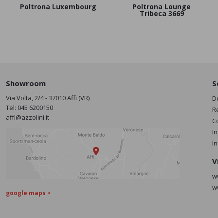
Poltrona Luxembourg
Poltrona Lounge
Tribeca 3669
Showroom
S
Via Volta, 2/4 - 37010 Affi (VR)
D
Tel:
045 6200150
R
affi@azzolini.it
C
I
I
V
w
w
google maps >