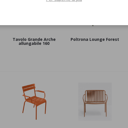
Tavolo Grande Arche
Poltrona Lounge Forest
allungabile 160