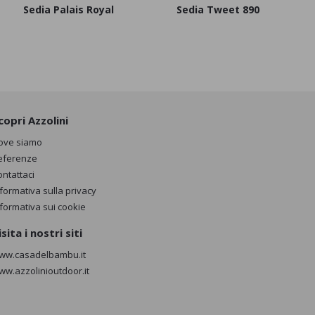
Sedia Palais Royal
Sedia Tweet 890
copri Azzolini
ove siamo
eferenze
ontattaci
nformativa sulla privacy
nformativa sui cookie
isita i nostri siti
ww.casadelbambu.it
ww.azzolinioutdoor.it