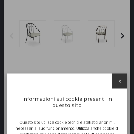
x
Informazioni sui cookie presenti in
questo sito
Poltrona
COMO SCHIENALE ALTO
con struttura
in
tubo
di
acciaio
diametro 22mm. L'intera
struttura
è
zincata a
Questo sito utilizza cookie tecnici e statistici anonimi,
caldo
con un pretrattamento di cataforesi e successivamente un
necessari al suo funzionamento. Utilizza anche cookie di
trattamento di verniciatura con polvere termoindurente.