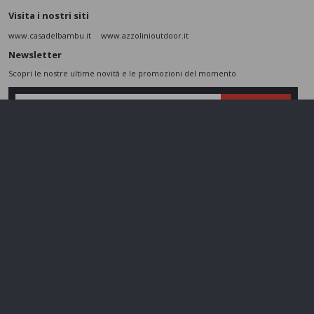
Visita i nostri siti
www.casadelbambu.it
www.azzolinioutdoor.it
Newsletter
Scopri le nostre ultime novità e le promozioni del momento
ISCRIVITI
L’interessato,
letta l'informativa
dichiara di aver compreso le finalità e le modalità
del trattamento ivi descritte e presta il suo consenso al trattamento e alla
comunicazione dei dati personali per i fini di marketing
Seguici sui social
Azzolini SRL - P.IVA 01802860237 - Cap. Sociale 110.000 € - REA
VR197974 -
gestisci cookie
Made by