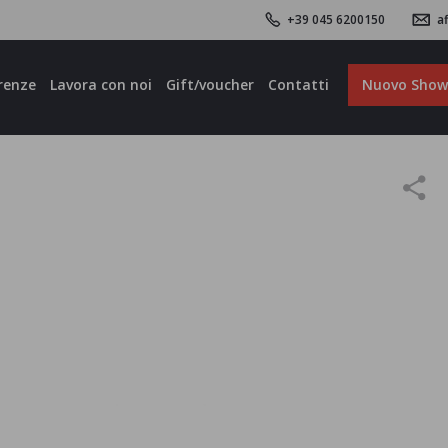
+39 045 6200150
af
renze
Lavora con noi
Gift/voucher
Contatti
Nuovo Sho