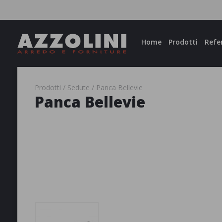
Facebook
Instagram
Home
Prodotti
Refe
Prodotti
Sedute
Panca Bellevie
Panca Bellevie