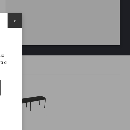
x
suo
i di