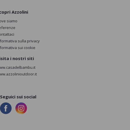
copri Azzolini
ove siamo
eferenze
ontattaci
nformativa sulla privacy
nformativa sui cookie
isita i nostri siti
ww.casadelbambu.it
ww.azzolinioutdoor.it
Seguici sui social