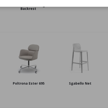
Panca Luxembourg
Panca Bellevie Backrest
Backrest
Poltrona Ester 695
Sgabello Net