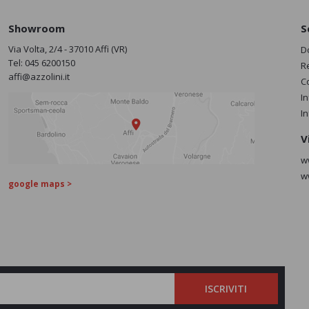
Showroom
S
Via Volta, 2/4 - 37010 Affi (VR)
D
Tel:
045 6200150
R
affi@azzolini.it
C
I
I
V
w
w
google maps >
ISCRIVITI