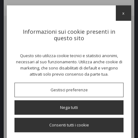
x
Informazioni sui cookie presenti in
Salotto
VERDEA ROPE
, in alluminio e corda, con braccioli in legno di
questo sito
Teak
.‎
Un inno alla leggerezza, alla semplicità e alla gioia di vivere il verde.‎
COMPOSTO DA:
Questo sito utilizza cookie tecnici e statistici anonimi,
- 01 Divano 02 posti 148x70 h. 40/74 cm.
necessari al suo funzionamento. Utilizza anche cookie di
- 02 Poltrone Lounge 74x70 h. 40/74 cm.
marketing, che sono disabilitati di default e vengono
attivati solo previo consenso da parte tua.
Colori disponibili
Gestisci preferenze
Nega tutti
Richiedi un preventivo
Consenti tutti i cookie
Quantità
AGGIUNGI AL PREVENTIVO