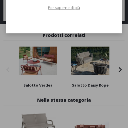
Per saperne di più
Richiedi informazioni
Prodotti correlati
Salotto Verdea
Salotto Daisy Rope
T
Nella stessa categoria