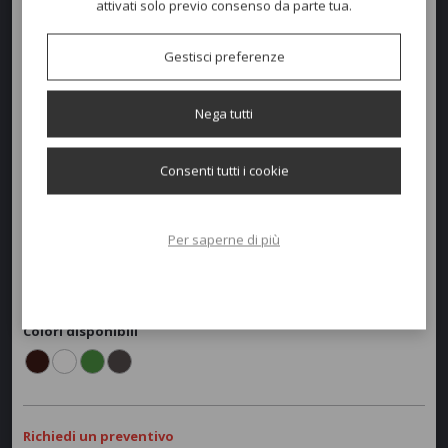
I tessuti si caratterizzano con un'alta componente riciclata in fibra
attivati solo previo consenso da parte tua.
Sumbrella® (acrilico tinta a massa).
Gli schienali e i braccioli sono agganciabili su tutti i lati della seduta
Gestisci preferenze
con un sistema di bloccaggio senza l'uso di viti.
ll colore Terra, in polipropilene e fiberglass rigenerato può presentare
variazioni di colore dovute all'utilizzo di materiale riciclato.
Nega tutti
MODULI DISPONIBILI:
Consenti tutti i cookie
poltrona 90x94 h. 45,5/79
terminale (DX/SX) 85x94 h. 45,5/79
centrale 82,5x94 h. 45,5/79
angolare 95x95 h. 45,5/79
Per saperne di più
pouf 82,5x82,5 h.45,5
tavolo basso 80x80 h. 25,5
Colori disponibili
Richiedi un preventivo