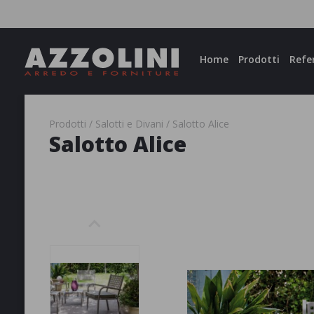
Facebook
Instagram
Home
Prodotti
Refe
Prodotti
Salotti e Divani
Salotto Alice
Salotto Alice