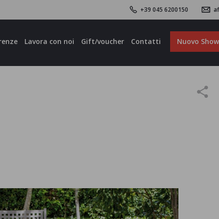
+39 045 6200150
af
renze
Lavora con noi
Gift/voucher
Contatti
Nuovo Sho