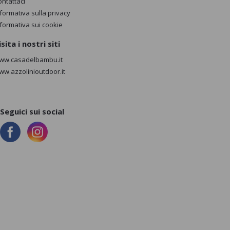
ontattaci
nformativa sulla privacy
nformativa sui cookie
isita i nostri siti
ww.casadelbambu.it
ww.azzolinioutdoor.it
Seguici sui social