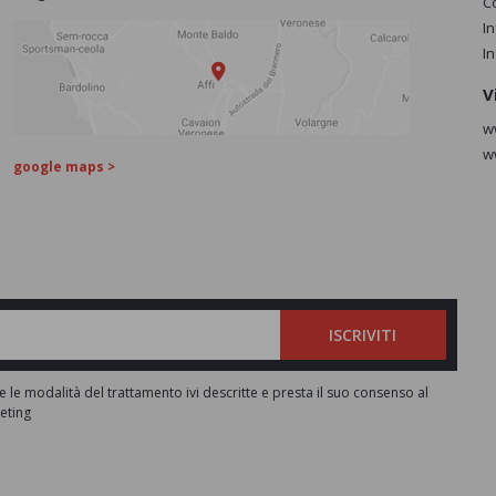
C
I
I
V
w
w
google maps >
ISCRIVITI
e le modalità del trattamento ivi descritte e presta il suo consenso al
keting