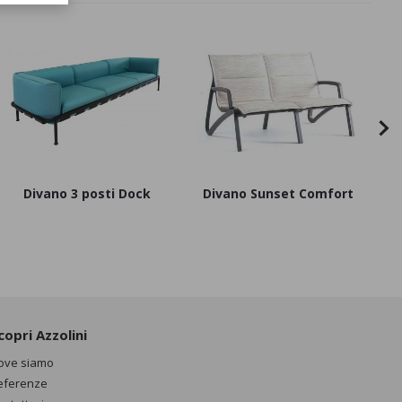
Divano 3 posti Dock
Divano Sunset Comfort
S
copri Azzolini
ove siamo
eferenze