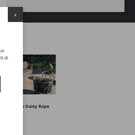
x
suo
i di
Salotto Daisy Rope