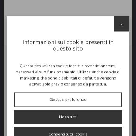
x
Informazioni sui cookie presenti in
questo sito
Ombrellone
REVO DARK/STARWHITE
Questo sito utilizza cookie tecnici e statistici anonimi,
necessari al suo funzionamento. Utilizza anche cookie di
Innovativo concept di
design
che si distingue per un’estetica
marketing, che sono disabilitati di default e vengono
minimalista e un nuovo approccio alla creazione di ombra.
attivati solo previo consenso da parte tua.
Dotato del sistema di apertura e chiusura tramite
push-up
,
l’ombrellone offre una soluzione pratica ed elegante. Ideale per
Gestisci preferenze
l’arredamento contract, è perfetto per spiagge, bordi piscina e resort
di lusso, combinando funzionalità e design ricercato per
un’esperienza outdoor esclusiva.
Nega tutti
Telaio in alluminio verniciato
Nero o Bianco
, Telo in tessuto acrilico
350gr/m2.
Consenti tutti i cookie