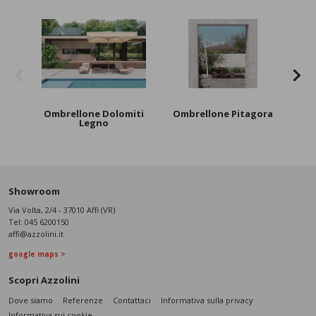
Ombrellone Dolomiti
Ombrellone Pitagora
Om
Legno
Showroom
Via Volta, 2/4 - 37010 Affi (VR)
Tel:
045 6200150
affi@azzolini.it
google maps >
Scopri Azzolini
Dove siamo
Referenze
Contattaci
Informativa sulla privacy
Informativa sui cookie