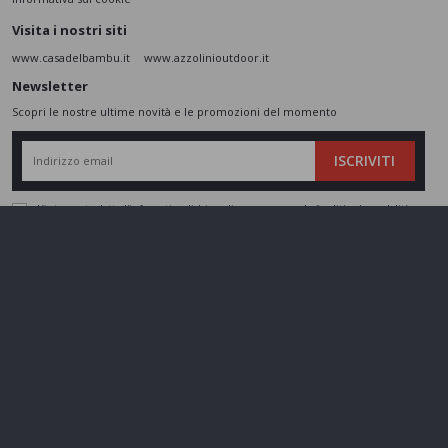
Visita i nostri siti
www.casadelbambu.it
www.azzolinioutdoor.it
Newsletter
Scopri le nostre ultime novità e le promozioni del momento
ISCRIVITI
L’interessato,
letta l'informativa
dichiara di aver compreso le finalità e le modalità
del trattamento ivi descritte e presta il suo consenso al trattamento e alla
comunicazione dei dati personali per i fini di marketing
Seguici sui social
Azzolini SRL - P.IVA 01802860237 - Cap. Sociale 110.000 € - REA
VR197974 -
gestisci cookie
Made by