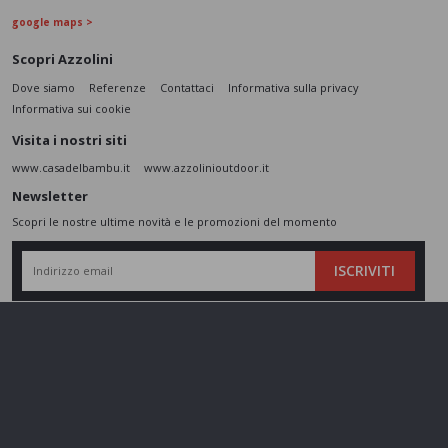
google maps >
Scopri Azzolini
Dove siamo
Referenze
Contattaci
Informativa sulla privacy
Informativa sui cookie
Visita i nostri siti
www.casadelbambu.it
www.azzolinioutdoor.it
Newsletter
Scopri le nostre ultime novità e le promozioni del momento
ISCRIVITI
L’interessato,
letta l'informativa
dichiara di aver compreso le finalità e le modalità
del trattamento ivi descritte e presta il suo consenso al trattamento e alla
comunicazione dei dati personali per i fini di marketing
Seguici sui social