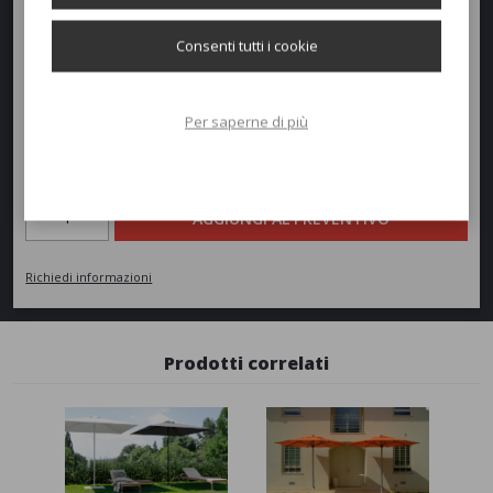
Tutte le basi sono zincate e verniciate.
Consenti tutti i cookie
Struttura non predisposta per impianto elettrico.
Per saperne di più
Richiedi un preventivo
Quantità
AGGIUNGI AL PREVENTIVO
Richiedi informazioni
Prodotti correlati