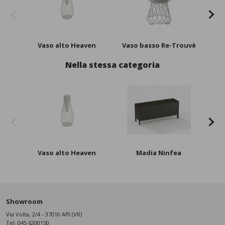
Vaso alto Heaven
Vaso basso Re-Trouvè
Va
Nella stessa categoria
Vaso alto Heaven
Madia Ninfea
L
Showroom
Via Volta, 2/4 - 37010 Affi (VR)
Tel:
045 6200150