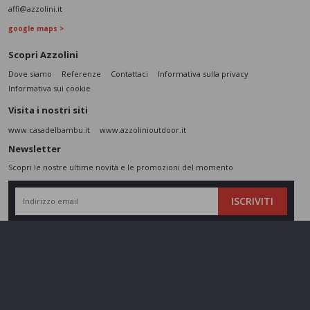
affi@azzolini.it
google maps >
Scopri Azzolini
Dove siamo
Referenze
Contattaci
Informativa sulla privacy
Informativa sui cookie
Visita i nostri siti
www.casadelbambu.it
www.azzolinioutdoor.it
Newsletter
Scopri le nostre ultime novità e le promozioni del momento
ISCRIVITI
L’interessato,
letta l'informativa
dichiara di aver compreso le finalità e le modalità
del trattamento ivi descritte e presta il suo consenso al trattamento e alla
comunicazione dei dati personali per i fini di marketing
Seguici sui social