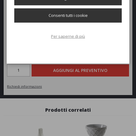
Altezza:
103cm
Consenti tutti i cookie
Diametro:
60cm
Peso:
20,4kg
Per saperne di più
Richiedi un preventivo
Quantità
AGGIUNGI AL PREVENTIVO
Richiedi informazioni
Prodotti correlati