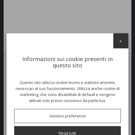
x
Informazioni sui cookie presenti in
questo sito
Vaso
HEAVEN
basso. Struttura in acciaio verniciata per uso esterno
con suo portavaso incluso. All’acciaio della base si intreccia in un
vordtice donandogli una consistenza immateriale. Le forme
Questo sito utilizza cookie tecnici e statistici anonimi,
armoniche e sofisticate sono tipiche di questa linea.
necessari al suo funzionamento. Utilizza anche cookie di
marketing, che sono disabilitati di default e vengono
attivati solo previo consenso da parte tua.
Colori disponibili
Gestisci preferenze
Dimensioni e peso
Nega tutti