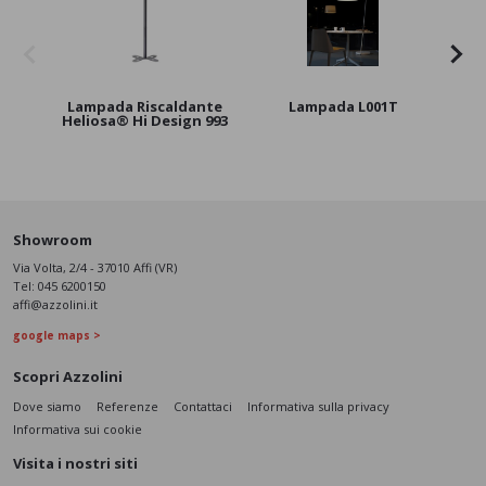
Lampada Riscaldante
Lampada L001T
La
Heliosa® Hi Design 993
Hel
Showroom
Via Volta, 2/4 - 37010 Affi (VR)
Tel:
045 6200150
affi@azzolini.it
google maps >
Scopri Azzolini
Dove siamo
Referenze
Contattaci
Informativa sulla privacy
Informativa sui cookie
Visita i nostri siti