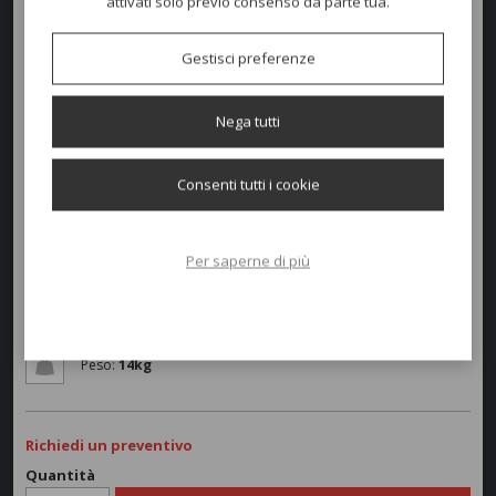
attivati solo previo consenso da parte tua.
Richiedi ulteriori informazioni e potremmo consigliarti la lampada
ideale alle tue esigenze.
Gestisci preferenze
Colori disponibili
Nega tutti
Dimensioni e peso
Consenti tutti i cookie
Larghezza:
50cm
Per saperne di più
Profondità:
38cm
Altezza:
215cm
Peso:
14kg
Richiedi un preventivo
Quantità