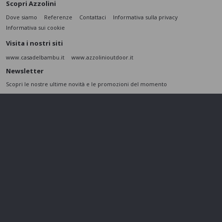
Scopri Azzolini
Dove siamo
Referenze
Contattaci
Informativa sulla privacy
Informativa sui cookie
Visita i nostri siti
www.casadelbambu.it
www.azzolinioutdoor.it
Newsletter
Scopri le nostre ultime novità e le promozioni del momento
ISCRIVITI
L’interessato,
letta l'informativa
dichiara di aver compreso le finalità e le modalità
del trattamento ivi descritte e presta il suo consenso al trattamento e alla
comunicazione dei dati personali per i fini di marketing
Seguici sui social