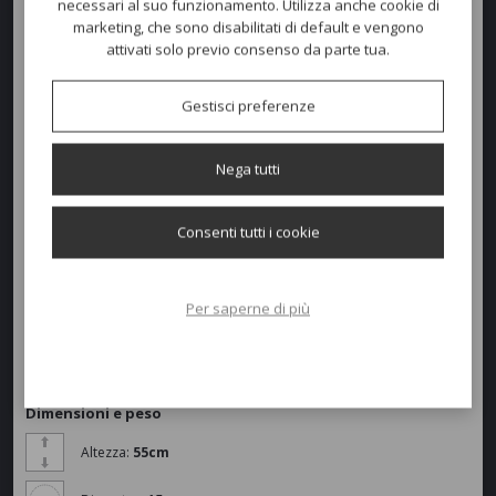
necessari al suo funzionamento. Utilizza anche cookie di
GIRAVOLTA
è una lampada wireless dal design contemporaneo,
marketing, che sono disabilitati di default e vengono
adatta per l’
outdoor
. Due dischi in materiale plastico, la base e il
attivati solo previo consenso da parte tua.
diffusore a led che ruota a 360° gradi e orienta la luce, sono avvolti da
un arco in estruso di alluminio che diventa una comoda impugnatura.
Il corpo illuminante racchiude la scheda led, la batteria al litio, la presa
Gestisci preferenze
micro USB per la ricarica e il pulsante di accensione. Optional una
calamita
nella base permette di fissare la lampada su piani in
metallo, anche a parete.
Nega tutti
Altezza 55cm.
Consenti tutti i cookie
Per saperne di più
Dimensioni e peso
Altezza:
55cm