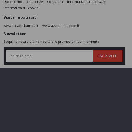
Dove siamo
Referenze
Contattaci
Informativa sulla privacy
Informativa sui cookie
Visita i nostri siti
www.casadelbambu.it
www.azzolinioutdoor.it
Newsletter
Scopri le nostre ultime novità e le promozioni del momento
ISCRIVITI
L’interessato,
letta l'informativa
dichiara di aver compreso le finalità e le modalità
del trattamento ivi descritte e presta il suo consenso al trattamento e alla
comunicazione dei dati personali per i fini di marketing
Seguici sui social
Azzolini SRL - P.IVA 01802860237 - Cap. Sociale 110.000 € - REA
VR197974 -
gestisci cookie