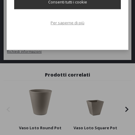
Consenti tutti i cookie
Richiedi un preventivo
Per saperne di più
Quantità
AGGIUNGI AL PREVENTIVO
Richiedi informazioni
Prodotti correlati
Vaso Loto Round Pot
Vaso Loto Square Pot