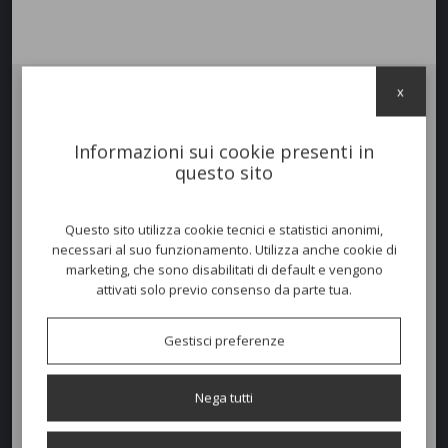
x
Fioriera
LOTO
, in polietilene, per uso esterno.
Disponibile in varie colorazioni e dimensioni.
Informazioni sui cookie presenti in
È leggero e facile da trasportare ed ha un impatto ambientale minimo
questo sito
in quanto è duraturo, riutilizzabile e riciclabile al 100%.
SCHEDA TECNICA
Questo sito utilizza cookie tecnici e statistici anonimi,
necessari al suo funzionamento. Utilizza anche cookie di
marketing, che sono disabilitati di default e vengono
Dimensioni e peso
attivati solo previo consenso da parte tua.
Larghezza:
40cm
Gestisci preferenze
Profondità:
80cm
Altezza:
40cm
Nega tutti
Peso:
7kg